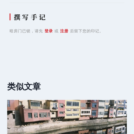
撰 写 手 记
暗房门已锁，请先
登录
或
注册
后留下您的印记。
类似文章