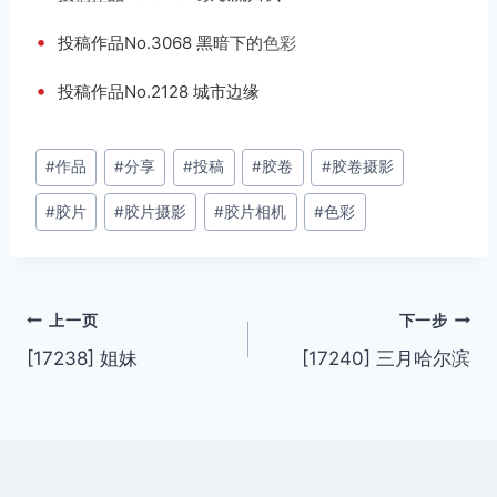
•
投稿作品No.3068 黑暗下的
色彩
•
投稿作品No.2128 城市边缘
文
#
作品
#
分享
#
投稿
#
胶卷
#
胶卷摄影
章
#
胶片
#
胶片摄影
#
胶片相机
#
色彩
标
签：
文
上一页
下一步
[17238] 姐妹
[17240] 三月哈尔滨
章
导
航