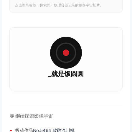
点击型号标签，探索同一物理容器记录的更多宇宙切片。
_就是饭圆圆
🕸️ 继续探索影像宇宙
•
投稿
作品
No.5464 致敬流川枫