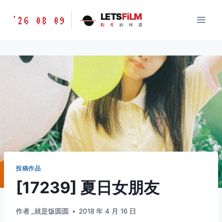
跳
胶
LETS
FiLM
'26 08 09
到
胶
片
的
味
道
片
内
的
容
味
道
LETSFILM
投稿作品
[17239] 夏日女朋友
作者
_就是饭圆圆
2018 年 4 月 16 日