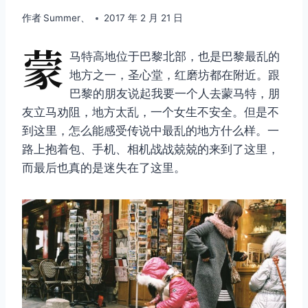
作者
Summer、
2017 年 2 月 21 日
蒙
马特高地位于巴黎北部，也是巴黎最乱的
地方之一，圣心堂，红磨坊都在附近。跟
巴黎的朋友说起我要一个人去蒙马特，朋
友立马劝阻，地方太乱，一个女生不安全。但是不
到这里，怎么能感受传说中最乱的地方什么样。一
路上抱着包、手机、相机战战兢兢的来到了这里，
而最后也真的是迷失在了这里。