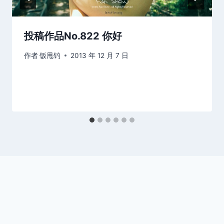
投稿作品No.822 你好
作者
饭甩钓
2013 年 12 月 7 日