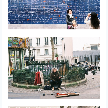
取消
搜索