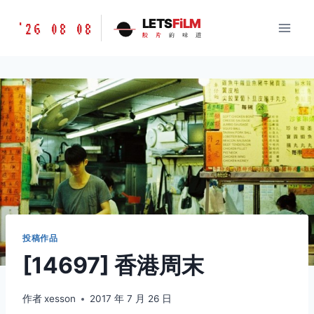
跳
胶
LETS
FiLM
'26 08 08
到
胶
片
的
味
道
片
内
的
容
味
道
LETSFILM
投稿作品
[14697] 香港周末
作者
xesson
2017 年 7 月 26 日