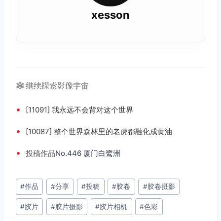
xesson
🕸️ 继续探索影像宇宙
•
[11091] 我永远不会背对这个世界
•
[10087] 整个世界森林里的老虎都融化成黄油
•
投稿
作品
No.446 厦门白鹭洲
文
#
作品
#
分享
#
投稿
#
胶卷
#
胶卷摄影
章
#
胶片
#
胶片摄影
#
胶片相机
#
色彩
标
签：