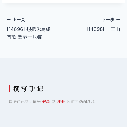
文
上一页
下一步
[14696] 想把你写成一
[14698] 一二山
章
首歌 想养一只猫
导
航
撰 写 手 记
暗房门已锁，请先
登录
或
注册
后留下您的印记。