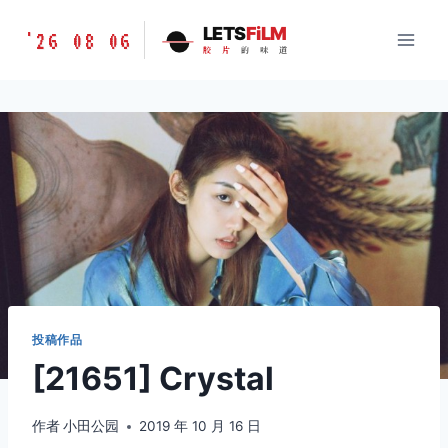
跳
胶
LETS
FiLM
'26 08 06
到
胶
片
的
味
道
片
内
的
容
味
道
LETSFILM
投稿作品
[21651] Crystal
作者
小田公园
2019 年 10 月 16 日