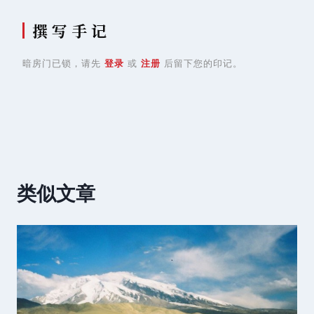
撰 写 手 记
暗房门已锁，请先
登录
或
注册
后留下您的印记。
类似文章