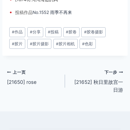
•
投稿
作品
No.1552 雨季不再来
文
#
作品
#
分享
#
投稿
#
胶卷
#
胶卷摄影
章
#
胶片
#
胶片摄影
#
胶片相机
#
色彩
标
签：
文
上一页
下一步
[21650] rose
[21652] 秋日里故宫一
章
日游
导
航