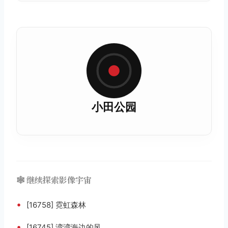
小田公园
🕸️ 继续探索影像宇宙
•
[16758] 霓虹森林
•
[16745] 湾湾海边的风