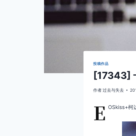
投稿作品
[17343
作者
过去与失去
20
E
OSkiss+柯