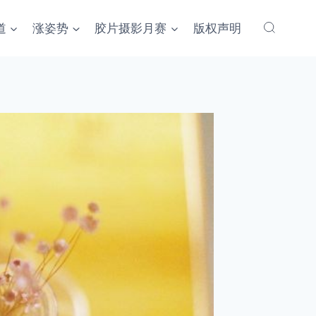
道
涨姿势
胶片摄影月赛
版权声明