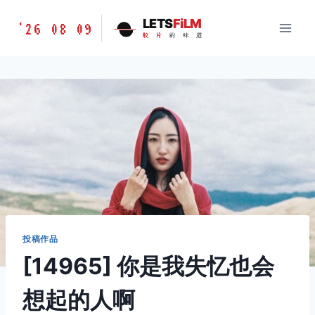
跳
胶
LETS
FiLM
'26 08 09
到
胶
片
的
味
道
片
内
的
容
味
道
LETSFILM
投稿作品
[14965] 你是我失忆也会
想起的人啊