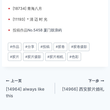
•
[18734] 青海八月
•
[11193] ＊清 迈 时 光
•
投稿
作品
No.5458 厦门鼓浪屿
文
#
作品
#
分享
#
投稿
#
胶卷
#
胶卷摄影
章
#
胶片
#
胶片摄影
#
胶片相机
#
色彩
标
签：
文
上一页
下一步
[14964] always like
[14966] 西安胶片婚礼
章
this
导