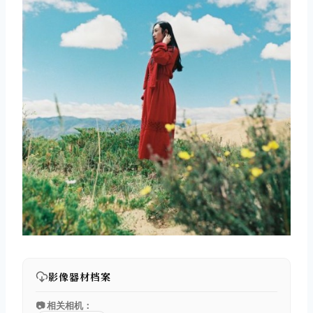
影像器材档案
📷 相关相机：