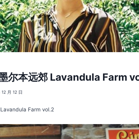
 墨尔本远郊 Lavandula Farm vo
 12 月 12 日
vandula Farm vol.2