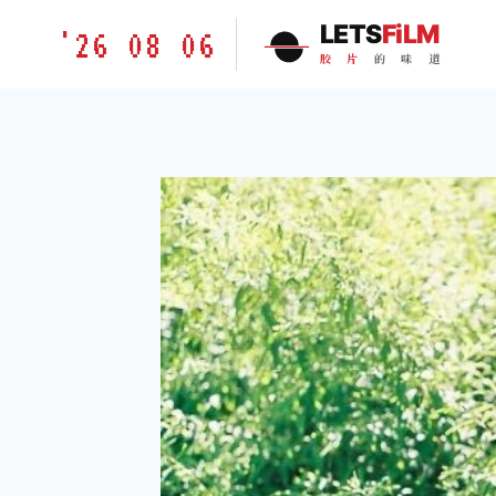
跳
胶
LETS
FiLM
'26 08 06
到
片
胶
片
的
味
道
内
的
容
味
道
LETSFILM