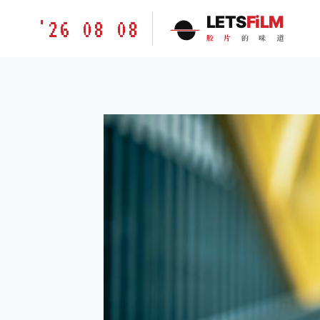
跳
胶
LETS
FiLM
'26 08 08
到
片
胶
片
的
味
道
内
的
容
味
道
LETSFILM