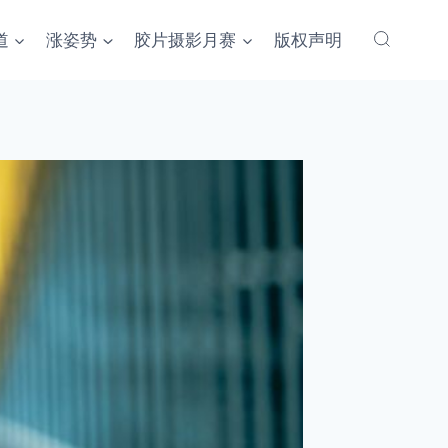
道
涨姿势
胶片摄影月赛
版权声明