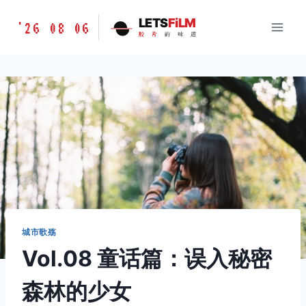
跳
胶
LETS
FiLM
'26 08 06
到
胶
片
的
味
道
片
内
的
容
味
道
LETSFILM
城市歌殇
Vol.08 童话篇：误入秘密
森林的少女