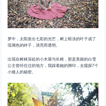
梦中，太阳发出七彩的光芒，树上暗淡的叶子成了
琉璃色的眫子，清亮而透明。
出现在树林深处的小木屋与长椅，那是美丽的白雪
公主曾经住过的地方，我踩着她的脚印，去窥探7个
小矮人的秘密。