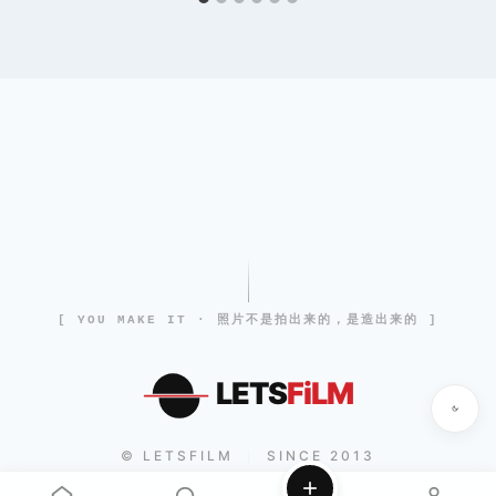
[ YOU MAKE IT · 照片不是拍出来的，是造出来的 ]
LETS
FiLM
© LETSFILM
SINCE 2013
|