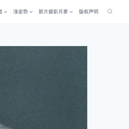
道
涨姿势
胶片摄影月赛
版权声明