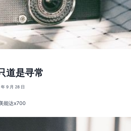
] 只道是寻常
 年 9 月 28 日
美能达x700