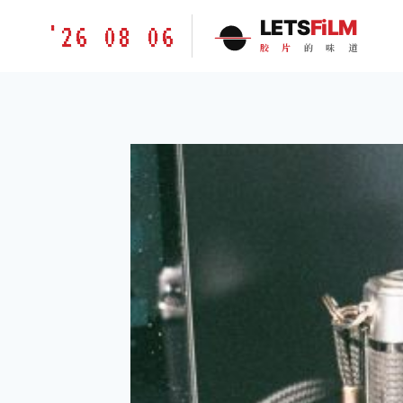
跳
胶
LETS
FiLM
'26 08 06
到
片
胶
片
的
味
道
内
的
容
味
道
LETSFILM