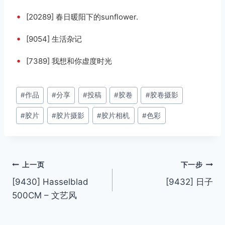
•
[20289] 春日暖阳下的sunflower.
•
[9054] 生活杂记
•
[7389] 我想和你虚度时光
文
#
作品
#
分享
#
投稿
#
胶卷
#
胶卷摄影
章
#
胶片
#
胶片摄影
#
胶片相机
#
色彩
标
签：
文
上一页
下一步
[9430] Hasselblad
[9432] 日子
章
500CM – 文艺风
导