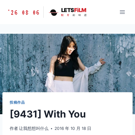
跳
胶
LETS
FiLM
'26 08 06
到
胶
片
的
味
道
片
内
的
容
味
道
LETSFILM
投稿作品
[9431] With You
作者
让我想想叫什么
2016 年 10 月 18 日