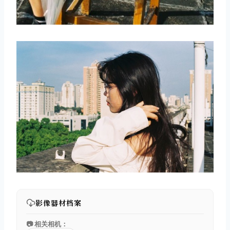
影像器材档案
📷 相关相机：