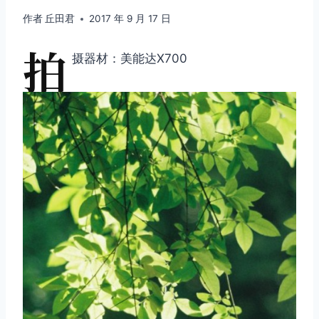
作者
丘田君
2017 年 9 月 17 日
拍
摄器材：美能达X700