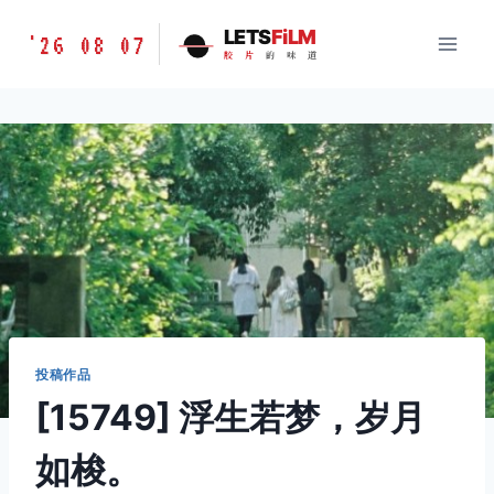
跳
胶
LETS
FiLM
'26 08 07
到
胶
片
的
味
道
片
内
的
容
味
道
LETSFILM
投稿作品
[15749] 浮生若梦，岁月
如梭。