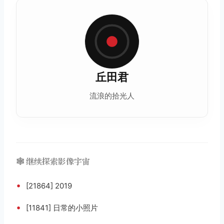
丘田君
流浪的拾光人
🕸️ 继续探索影像宇宙
•
[21864] 2019
•
[11841] 日常的小照片