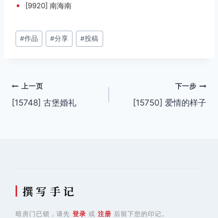
•
[9920] 南海南
文
#
作品
#
分享
#
投稿
章
标
签：
文
上一页
下一步
[15748] 古堡婚礼
[15750] 爱情的样子
章
导
航
撰 写 手 记
暗房门已锁，请先
登录
或
注册
后留下您的印记。