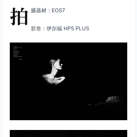
拍
摄器材：EOS7
胶卷
：伊尔福 HP5 PLUS