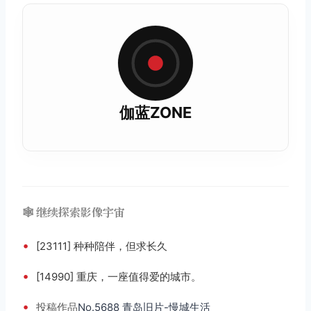
伽蓝ZONE
🕸️ 继续探索影像宇宙
•
[23111] 种种陪伴，但求长久
•
[14990] 重庆，一座值得爱的城市。
•
投稿
作品
No.5688 青岛旧片-慢城生活