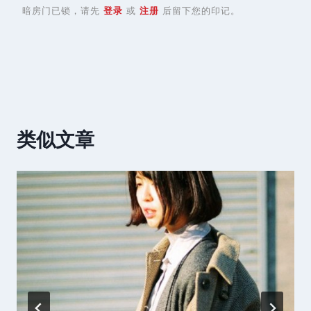
暗房门已锁，请先
登录
或
注册
后留下您的印记。
类似文章