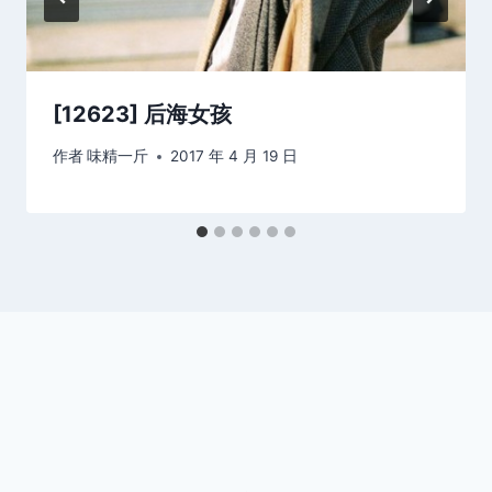
[12623] 后海女孩
作者
味精一斤
2017 年 4 月 19 日