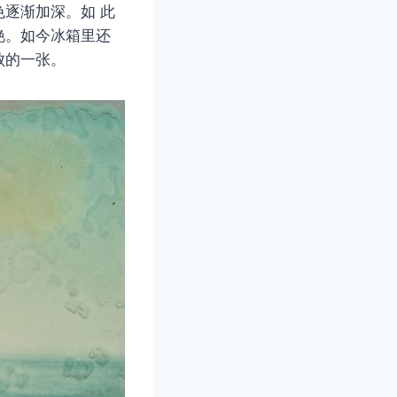
逐渐加深。如 此
艳。如今冰箱里还
败的一张。