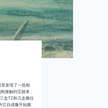
北欧厂房里发现了一批相
时我刚接触到宝丽来，
三盒TZ和几盒撕拉
是因为它自成像开始颜