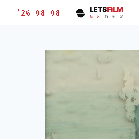
跳
胶
LETS
FiLM
'26 08 08
到
片
胶
片
的
味
道
内
的
容
味
道
LETSFILM