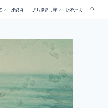
道
涨姿势
胶片摄影月赛
版权声明