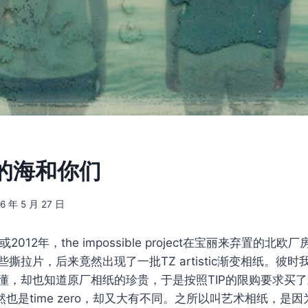
的海和你们
16 年 5 月 27 日
1或2012年，the impossible project在宝丽来弃置的
些撕拉片，后来竟然出现了一批TZ artistic渐变相纸。彼
懂，却也知道原厂相纸的珍贵，于是按照TIP的限购要求买了
tic虽然也是time zero，却又大有不同。之所以叫艺术相纸，