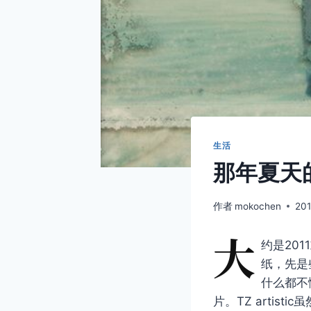
生活
那年夏天
作者
mokochen
20
大
约是201
纸，先是
什么都不
片。TZ artis