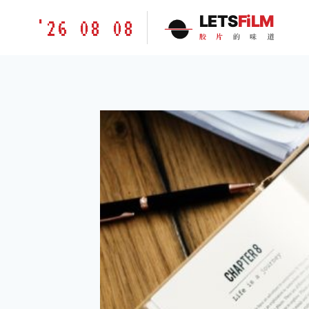
跳
胶
LETS
FiLM
'26 08 08
到
片
胶
片
的
味
道
内
的
容
味
道
LETSFILM