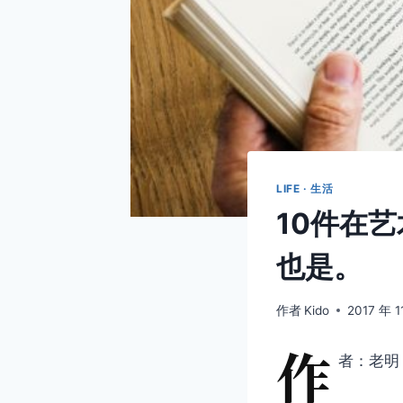
LIFE · 生活
10件在
也是。
作者
Kido
2017 年 1
作
者：老明