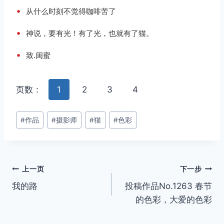
•
从什么时刻不觉得咖啡苦了
•
神说，要有光！有了光，也就有了猫。
•
致.闺蜜
页数：
1
2
3
4
文
#
作品
#
摄影师
#
猫
#
色彩
章
标
签：
文
上一页
下一步
我的路
投稿作品No.1263 春节
章
的色彩，大爱的色彩
导