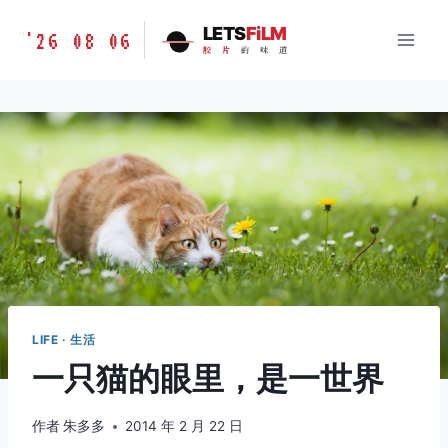
跳
胶
LETS
FiLM
'26 08 06
到
胶
片
的
味
道
片
内
的
容
味
道
LETSFILM
LIFE · 生活
一只猫的眼里，是一世界
作者
朱多多
2014 年 2 月 22 日