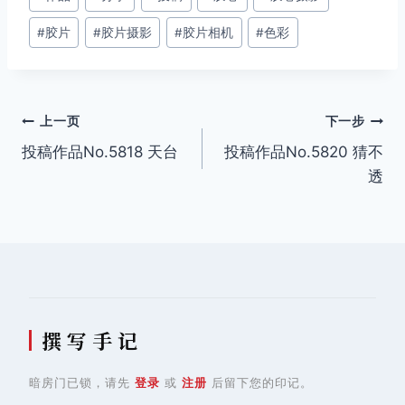
章
#
胶片
#
胶片摄影
#
胶片相机
#
色彩
标
签：
文
上一页
下一步
投稿作品No.5818 天台
投稿作品No.5820 猜不
章
透
导
航
撰 写 手 记
暗房门已锁，请先
登录
或
注册
后留下您的印记。