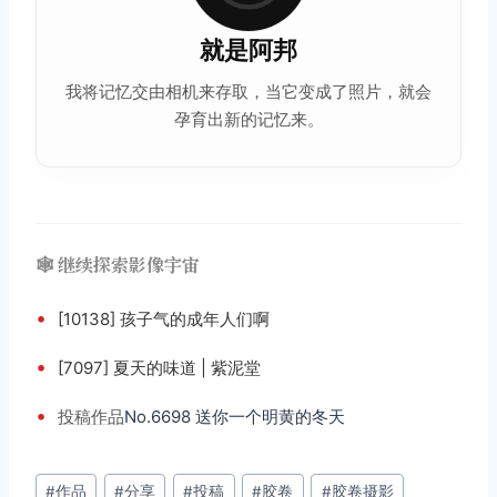
就是阿邦
我将记忆交由相机来存取，当它变成了照片，就会
孕育出新的记忆来。
🕸️ 继续探索影像宇宙
•
[10138] 孩子气的成年人们啊
•
[7097] 夏天的味道 | 紫泥堂
•
投稿
作品
No.6698 送你一个明黄的冬天
文
#
作品
#
分享
#
投稿
#
胶卷
#
胶卷摄影