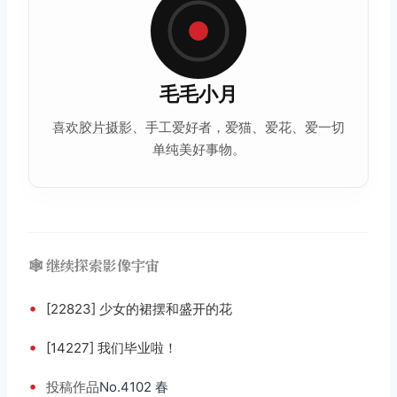
毛毛小月
喜欢
胶片摄影
、手工爱好者，爱猫、爱花、爱一切
单纯美好事物。
🕸️ 继续探索影像宇宙
•
[22823] 少女的裙摆和盛开的花
•
[14227] 我们毕业啦！
•
投稿
作品
No.4102 春