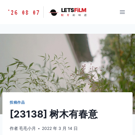
跳
胶
LETS
FiLM
'26 08 07
到
胶
片
的
味
道
片
内
的
容
味
道
LETSFILM
投稿作品
[23138] 树木有春意
作者
毛毛小月
2022 年 3 月 14 日