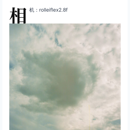
相
机：rolleiflex2.8f