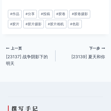
文
#
作品
#
分享
#
投稿
#
胶卷
#
胶卷摄影
章
#
胶片
#
胶片摄影
#
胶片相机
#
色彩
标
签：
文
上一页
下一步
[23137] 战争阴影下的
[23139] 夏天和你
章
明天
导
航
撰 写 手 记