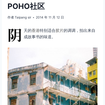
POHO社区
作者
Taipang sir
2014 年 11 月 12 日
阴
天的
香港
特别适合
胶片
的调调，拍出来自
成故事书的味道。