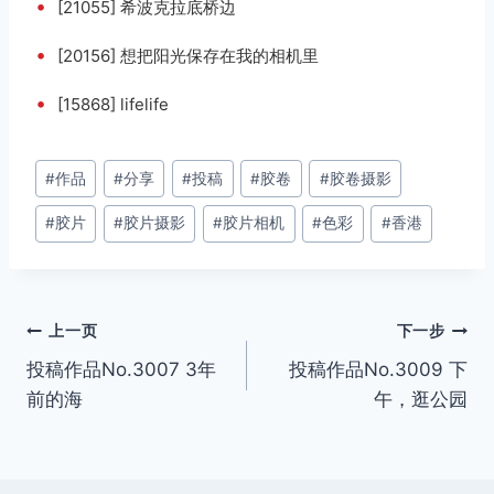
•
[21055] 希波克拉底桥边
•
[20156] 想把阳光保存在我的相机里
•
[15868] lifelife
文
#
作品
#
分享
#
投稿
#
胶卷
#
胶卷摄影
章
#
胶片
#
胶片摄影
#
胶片相机
#
色彩
#
香港
标
签：
文
上一页
下一步
投稿作品No.3007 3年
投稿作品No.3009 下
章
前的海
午，逛公园
导
航