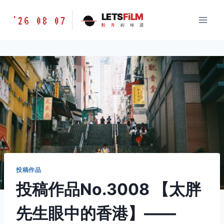
跳
胶
LETS
FiLM
'26 08 07
到
胶
片
的
味
道
片
内
的
容
味
道
LETSFILM
投稿作品
投稿作品No.3008 【太胖
先生眼中的香港】——