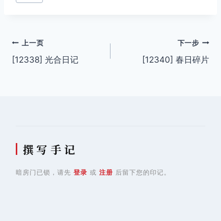
文
上一页
下一步
[12338] 光合日记
[12340] 春日碎片
章
导
航
撰 写 手 记
暗房门已锁，请先
登录
或
注册
后留下您的印记。