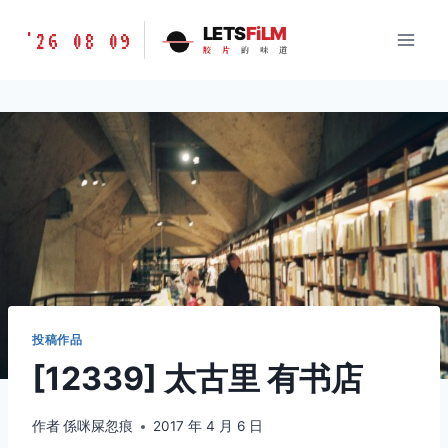
跳
胶
LETS
FiLM
'26 08 09
到
胶
片
的
味
道
片
内
的
容
味
道
LETSFILM
投稿作品
[12339] 太古里 有书店
作者
係咪屎忽痕
2017 年 4 月 6 日