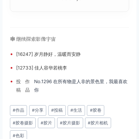
🕸️ 继续探索影像宇宙
•
[16247] 岁月静好，温暖而安静
•
[12733] 佳人容华若桃李
•
投
作
No.1296 在所有物是人非的景色里，我最喜欢
稿
品
你
文
#
作品
#
分享
#
投稿
#
生活
#
胶卷
章
#
胶卷摄影
#
胶片
#
胶片摄影
#
胶片相机
标
签：
#
色彩