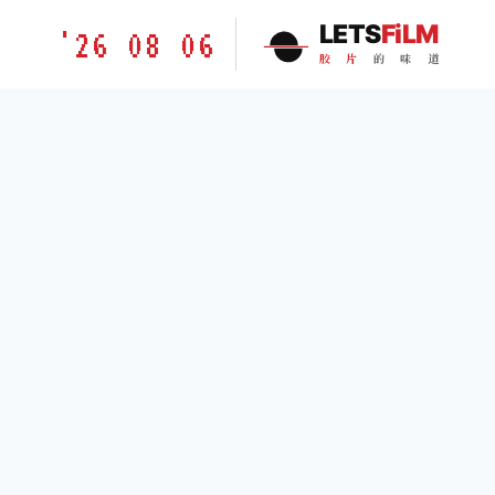
跳
胶
LETS
FiLM
'26 08 06
到
片
胶
片
的
味
道
内
的
容
味
道
LETSFILM