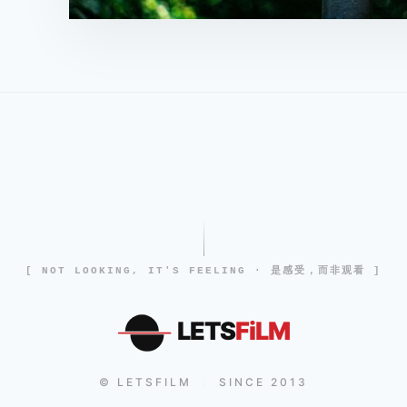
[ NOT LOOKING, IT'S FEELING · 是感受，而非观看 ]
LETS
FiLM
© LETSFILM
SINCE 2013
|