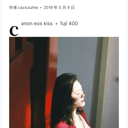
作者
cactuszhw
2019 年 5 月 9 日
c
anon eos kiss ＋ fuji 400