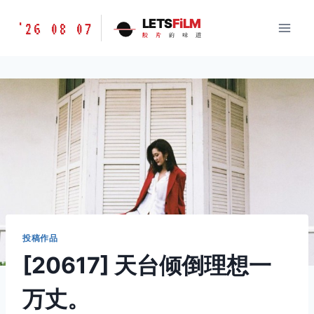
跳
胶
LETS
FiLM
'26 08 07
到
胶
片
的
味
道
片
内
的
容
味
道
LETSFILM
投稿作品
[20617] 天台倾倒理想一
万丈。