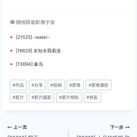
🕸️ 继续探索影像宇宙
•
[21525] -water-
•
[16629] 未知令我着迷
•
[13694] 象岛
文
#
作品
#
分享
#
投稿
#
胶卷
#
胶卷摄影
章
#
胶片
#
胶片摄影
#
胶片相机
#
色彩
标
签：
文
上一页
下一步