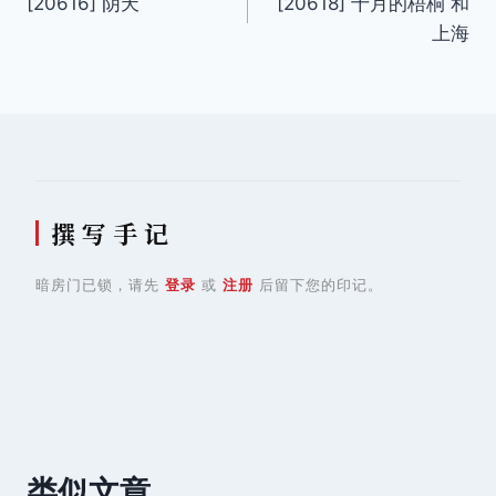
[20616] 阴天
[20618] 十月的梧桐 和
章
上海
导
航
撰 写 手 记
暗房门已锁，请先
登录
或
注册
后留下您的印记。
类似文章