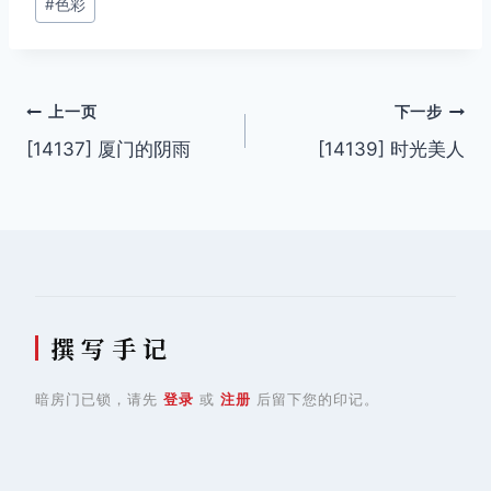
#
色彩
文
上一页
下一步
[14137] 厦门的阴雨
[14139] 时光美人
章
导
航
撰 写 手 记
暗房门已锁，请先
登录
或
注册
后留下您的印记。