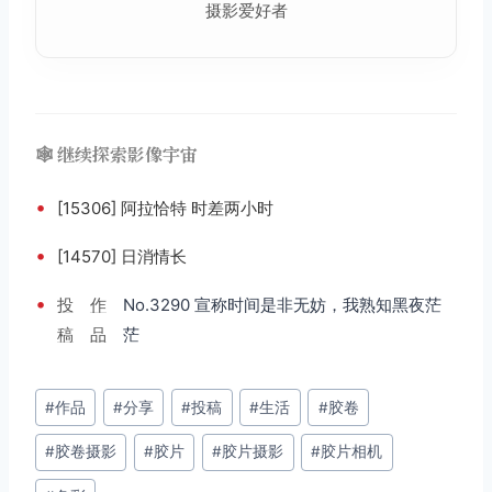
摄影爱好者
🕸️ 继续探索影像宇宙
•
[15306] 阿拉恰特 时差两小时
•
[14570] 日消情长
•
投
作
No.3290 宣称时间是非无妨，我熟知黑夜茫
稿
品
茫
文
#
作品
#
分享
#
投稿
#
生活
#
胶卷
章
#
胶卷摄影
#
胶片
#
胶片摄影
#
胶片相机
标
签：