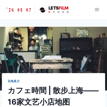
跳
胶
LETS
FiLM
'26 08 07
到
胶
片
的
味
道
片
内
的
容
味
道
LETSFILM
花鳥風月
カフェ時間 | 散步上海——
16家文艺小店地图