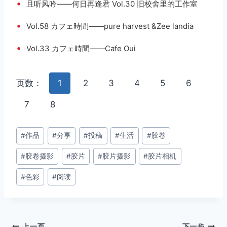
•
且听风吟——何日再逢君 Vol.30 旧校舍里的工作室
•
Vol.58 カフェ時間——pure harvest &Zee landia
•
Vol.33 カフェ時間——Cafe Oui
页数：
1
2
3
4
5
6
7
8
文
#
作品
#
分享
#
投稿
#
生活
#
胶卷
章
#
胶卷摄影
#
胶片
#
胶片摄影
#
胶片相机
标
签：
#
色彩
#
阅读
上一页
下一步