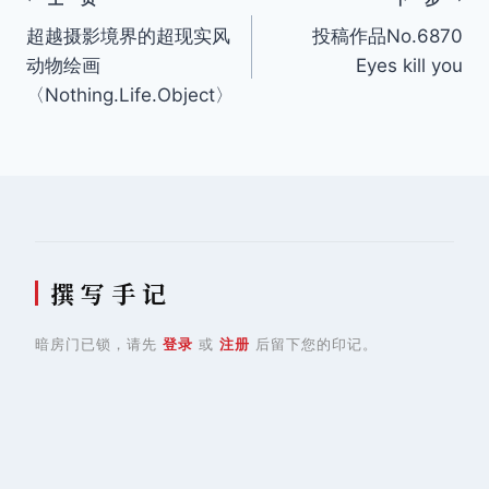
文
超越摄影境界的超现实风
投稿作品No.6870
章
动物绘画
Eyes kill you
导
〈Nothing.Life.Object〉
航
撰 写 手 记
暗房门已锁，请先
登录
或
注册
后留下您的印记。