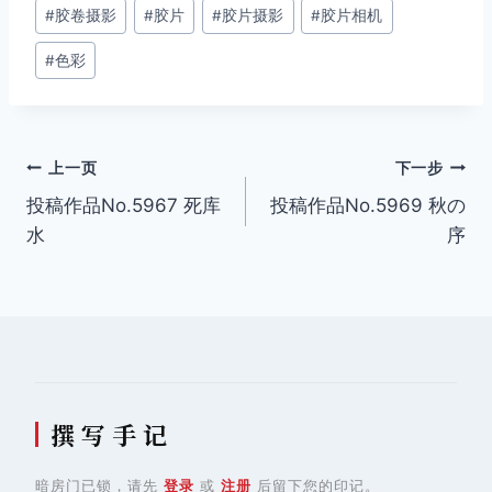
#
胶卷摄影
#
胶片
#
胶片摄影
#
胶片相机
标
签：
#
色彩
文
上一页
下一步
投稿作品No.5967 死库
投稿作品No.5969 秋の
章
水
序
导
航
撰 写 手 记
暗房门已锁，请先
登录
或
注册
后留下您的印记。