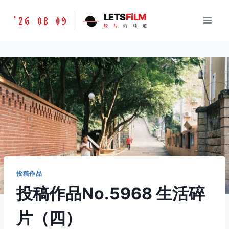
跳
胶
LETS
FiLM
'26 08 09
到
胶
片
的
味
道
片
内
的
容
味
道
LETSFILM
投稿作品
投稿作品No.5968 生活碎
片（四）