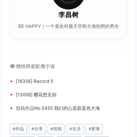
李昌树
BE HAPPY｜一个喜欢对着天空和大海拍照的男生
🕸️ 继续探索影像宇宙
•
[18356] Record 5
•
[13008] 樱花想见你
•
投稿
作品
No.5455 我们的心是蔚蓝色大海
文
#
作品
#
分享
#
投稿
#
生活
#
胶卷
章