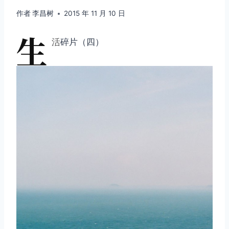
作者
李昌树
2015 年 11 月 10 日
生
活
碎片（四）