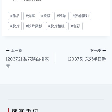
文
#
作品
#
分享
#
投稿
#
胶卷
#
胶卷摄影
章
#
胶片
#
胶片摄影
#
胶片相机
#
色彩
标
签：
文
上一页
下一步
[20372] 梨花淡白柳深
[20375] 东郊半日游
章
青
导
航
撰 写 手 记