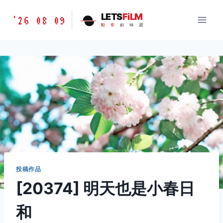
跳
胶
LETS
FiLM
'26 08 09
到
胶
片
的
味
道
片
内
的
容
味
道
LETSFILM
投稿作品
[20374] 明天也是小春日
和