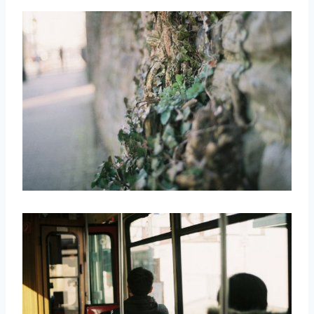
取消
搜索