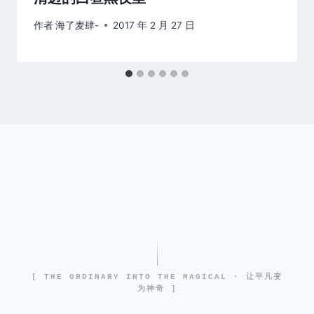
作者
海了麦肆-
2017 年 2 月 27 日
[ THE ORDINARY INTO THE MAGICAL · 让平凡变
为神奇 ]