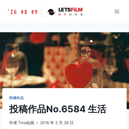
跳
胶
LETS
FiLM
'26 08 09
到
胶
片
的
味
道
片
内
的
容
味
道
LETSFILM
投稿作品
投稿作品No.6584 生活
作者
Tina姑娘
2016 年 2 月 28 日