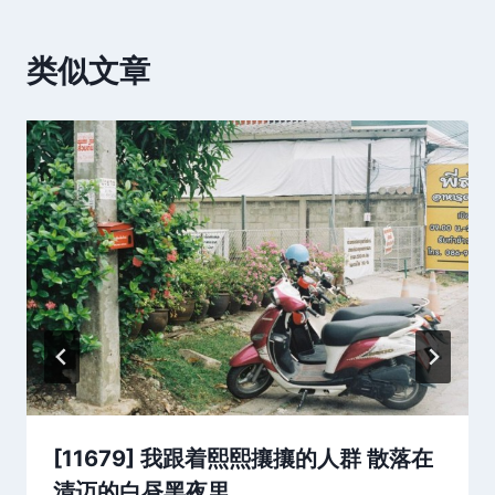
类似文章
[11679] 我跟着熙熙攘攘的人群 散落在
清迈的白昼黑夜里