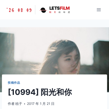
跳
胶
LETS
FiLM
'26 08 09
到
胶
片
的
味
道
片
内
的
容
味
道
LETSFILM
投稿作品
[10994] 阳光和你
作者
桔子
2017 年 1 月 21 日