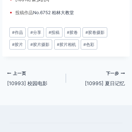
•
投稿
作品
No.6752 柏林大教堂
文
#
作品
#
分享
#
投稿
#
胶卷
#
胶卷摄影
章
#
胶片
#
胶片摄影
#
胶片相机
#
色彩
标
签：
文
上一页
下一步
[10993] 校园电影
[10995] 夏日记忆
章
导
航