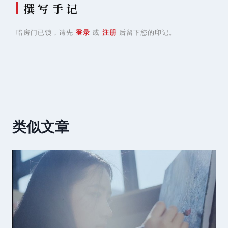
撰 写 手 记
暗房门已锁，请先
登录
或
注册
后留下您的印记。
类似文章