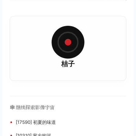
桔子
🕸️ 继续探索影像宇宙
•
[17590] 初夏的味道
•
[10310] 家乡的河