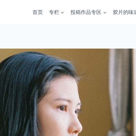
首页
专栏
投稿作品专区
胶片的味