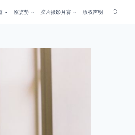
道
涨姿势
胶片摄影月赛
版权声明