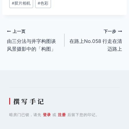
#
胶片相机
#
色彩
文
上一页
下一步
由三分法与井字构图谈
在路上No.058 行走在清
章
风景摄影中的「构图」
迈路上
导
航
撰 写 手 记
暗房门已锁，请先
登录
或
注册
后留下您的印记。