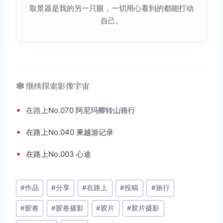
取景器是我的另一只眼，一切用心看到的都能打动
自己。
🕸️ 继续探索影像宇宙
•
在路上
No.070 阿尼玛卿转山骑行
•
在路上No.040 柬越游记录
•
在路上No.003 心途
文
#
作品
#
分享
#
在路上
#
投稿
#
旅行
章
#
胶卷
#
胶卷摄影
#
胶片
#
胶片摄影
标
签：