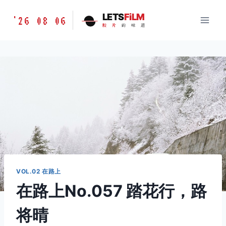
跳
胶
LETS
FiLM
'26 08 06
到
胶
片
的
味
道
片
内
的
容
味
道
LETSFILM
VOL.02 在路上
在路上No.057 踏花行，路
将晴