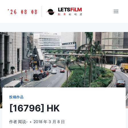
跳
胶
LETS
FiLM
'26 08 08
到
胶
片
的
味
道
片
内
的
容
味
道
LETSFILM
投稿作品
[16796] HK
作者
闻说-
2018 年 3 月 8 日