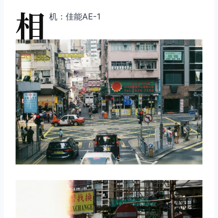
相
机：佳能AE-1