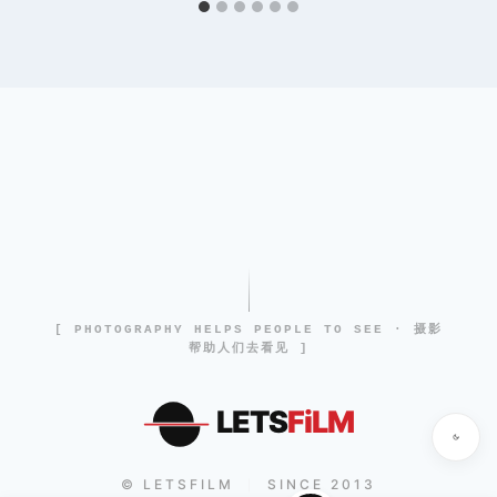
[ PHOTOGRAPHY HELPS PEOPLE TO SEE · 摄影
帮助人们去看见 ]
LETS
FiLM
© LETSFILM
SINCE 2013
|