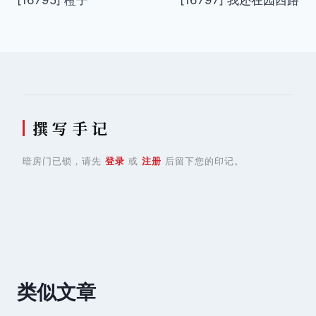
[16795] 橙子
[16797] 我还在园西路
章
导
航
撰 写 手 记
暗房门已锁，请先
登录
或
注册
后留下您的印记。
类似文章