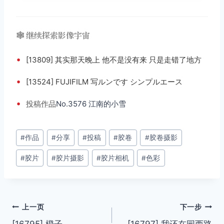
🕸️ 继续探索影像宇宙
•
[13809] 其实那天晚上 他不是没有来 只是走错了地方 ​​​​
•
[13524] FUJIFILM 写ルンです シンプルエース
•
投稿
作品
No.3576 江南的小雪
文
#
作品
#
分享
#
投稿
#
胶卷
#
胶卷摄影
章
#
胶片
#
胶片摄影
#
胶片相机
#
色彩
标
签：
文
上一页
下一步