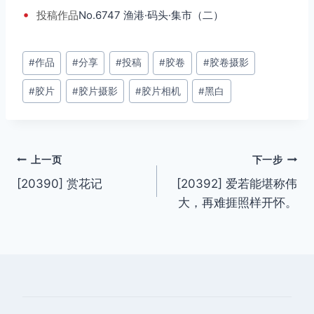
•
投稿
作品
No.6747 渔港·码头·集市（二）
文
#
作品
#
分享
#
投稿
#
胶卷
#
胶卷摄影
章
#
胶片
#
胶片摄影
#
胶片相机
#
黑白
标
签：
文
上一页
下一步
[20390] 赏花记
[20392] 爱若能堪称伟
章
大，再难捱照样开怀。
导
航