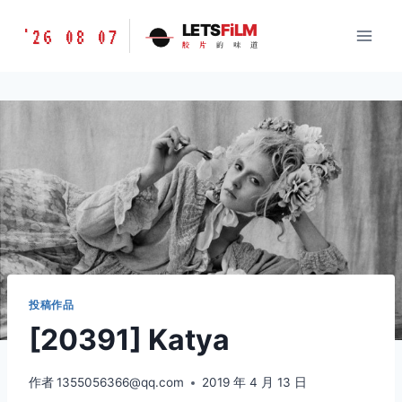
跳
胶
LETS
FiLM
'26 08 07
到
胶
片
的
味
道
片
内
的
容
味
道
LETSFILM
投稿作品
[20391] Katya
作者
1355056366@qq.com
2019 年 4 月 13 日