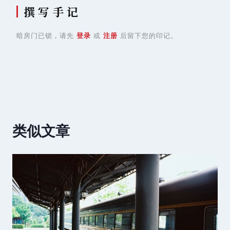
撰 写 手 记
暗房门已锁，请先
登录
或
注册
后留下您的印记。
类似文章