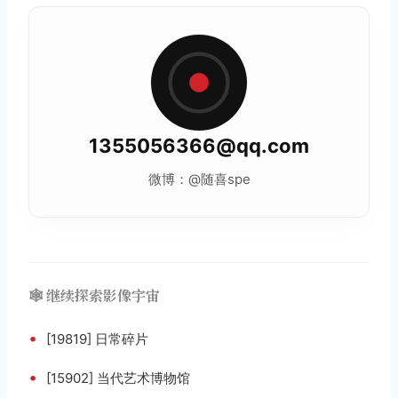
1355056366@qq.com
微博：@随喜spe
🕸️ 继续探索影像宇宙
•
[19819] 日常碎片
•
[15902] 当代艺术博物馆