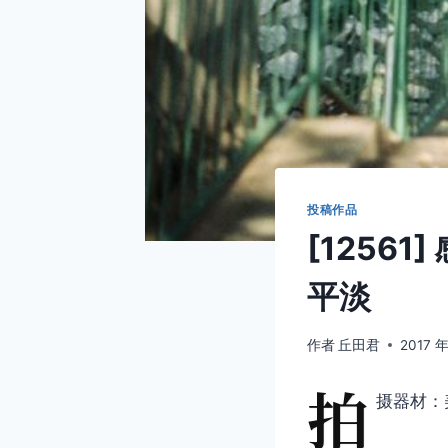
投稿作品
[1256
平淡
作者
丘田君
2017 年
拍
摄器材：