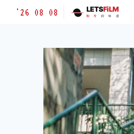
跳
胶
LETS
FiLM
'26 08 08
到
片
胶
片
的
味
道
内
的
容
味
道
LETSFILM