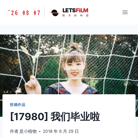
跳
胶
LETS
FiLM
'26 08 07
到
胶
片
的
味
道
片
内
的
容
味
道
LETSFILM
投稿作品
[17980] 我们毕业啦
作者
是小植物
2018 年 6 月 29 日