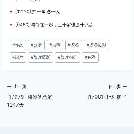
•
[12120] 择一城 恋一人
•
[9450] 与你在一起，三十岁也是十八岁
文
#
作品
#
分享
#
投稿
#
胶卷
#
胶卷摄影
章
#
胶片
#
胶片摄影
#
胶片相机
#
色彩
标
签：
文
上一页
下一步
[17979] 和你初恋的
[17981] 枇杷熟了
章
1247天
导
航