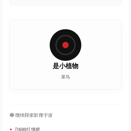
是小植物
菜鸟
🕸️ 继续探索影像宇宙
•
[16991] 情烬