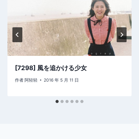
[7298] 風を追かける少女
作者
阿轻轻
2016 年 5 月 11 日