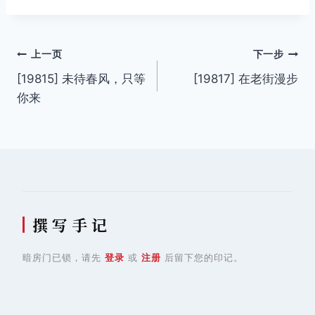
签：
文
上一页
下一步
[19815] 未待春风，只等
[19817] 在老街漫步
章
你来
导
航
撰 写 手 记
暗房门已锁，请先
登录
或
注册
后留下您的印记。