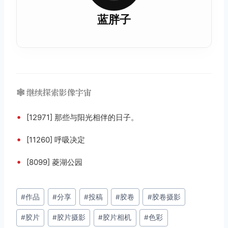
蓝胖子
🕸️ 继续探索影像宇宙
•
[12971] 那些与阳光相伴的日子。
•
[11260] 呼吸决定
•
[8099] 菱湖公园
文
#
作品
#
分享
#
投稿
#
胶卷
#
胶卷摄影
章
#
胶片
#
胶片摄影
#
胶片相机
#
色彩
标