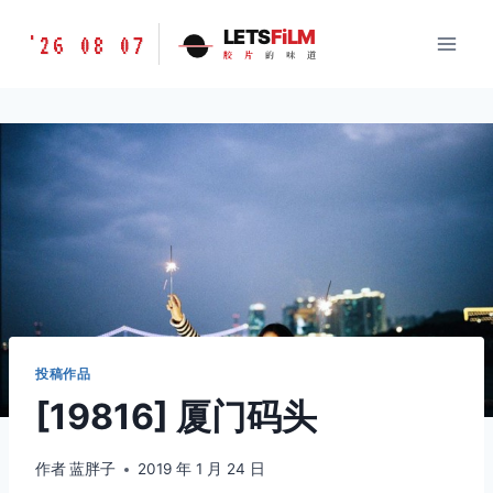
跳
胶
LETS
FiLM
'26 08 07
到
胶
片
的
味
道
片
内
的
容
味
道
LETSFILM
投稿作品
[19816] 厦门码头
作者
蓝胖子
2019 年 1 月 24 日