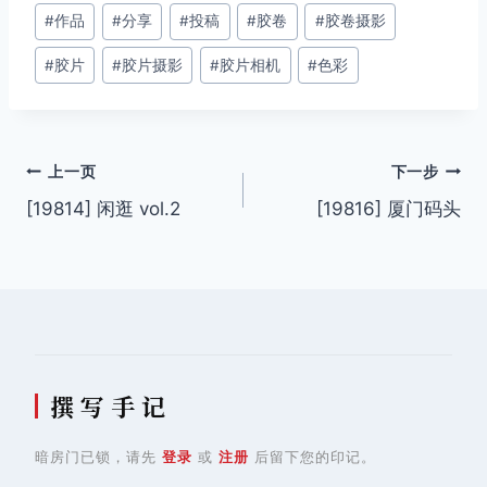
文
#
作品
#
分享
#
投稿
#
胶卷
#
胶卷摄影
章
#
胶片
#
胶片摄影
#
胶片相机
#
色彩
标
签：
文
上一页
下一步
[19814] 闲逛 vol.2
[19816] 厦门码头
章
导
航
撰 写 手 记
暗房门已锁，请先
登录
或
注册
后留下您的印记。