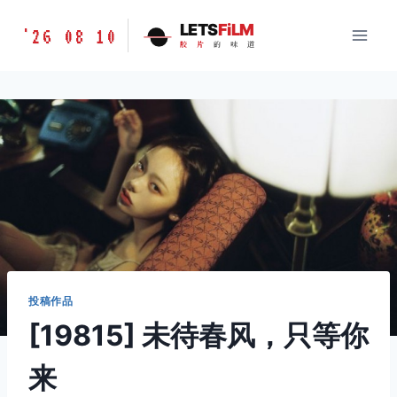
跳
胶
LETS
FiLM
'26 08 10
到
胶
片
的
味
道
片
内
的
容
味
道
LETSFILM
投稿作品
[19815] 未待春风，只等你
来