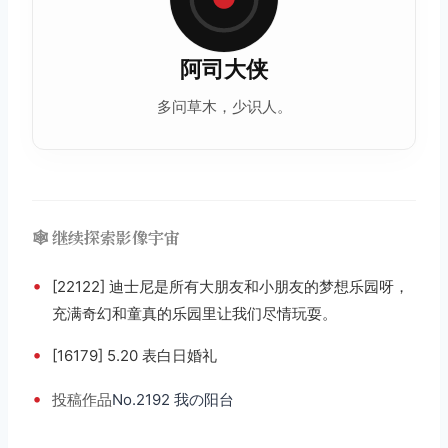
阿司大侠
多问草木，少识人。
🕸️ 继续探索影像宇宙
•
[22122] 迪士尼是所有大朋友和小朋友的梦想乐园呀，
充满奇幻和童真的乐园里让我们尽情玩耍。
•
[16179] 5.20 表白日婚礼
•
投稿
作品
No.2192 我の阳台