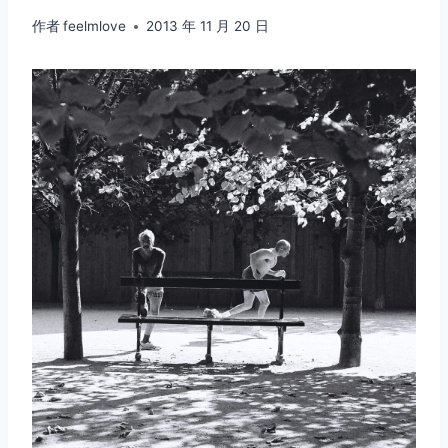
作者
feelmlove
2013 年 11 月 20 日