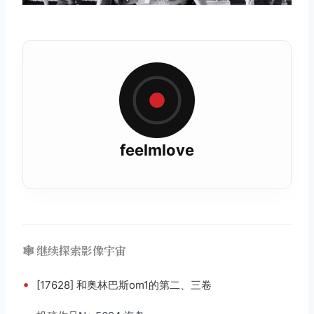
feelmlove
🕸️ 继续探索影像宇宙
•
[17628] 和奥林巴斯om1的第二、三卷