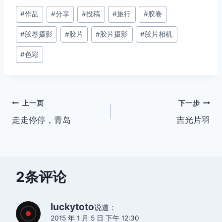
文
#
作品
#
分享
#
投稿
#
旅行
#
胶卷
章
#
胶卷摄影
#
胶片
#
胶片摄影
#
胶片相机
标
签：
#
色彩
文
上一页
下一步
走走停停，青岛
吉光片羽
章
导
航
2条评论
luckytoto
说道：
2015 年 1 月 5 日 下午 12:30