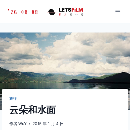
跳
胶
LETS
FiLM
'26 08 08
到
胶
片
的
味
道
片
内
的
容
味
道
LETSFILM
旅行
云朵和水面
作者
WuY
2015 年 1 月 4 日