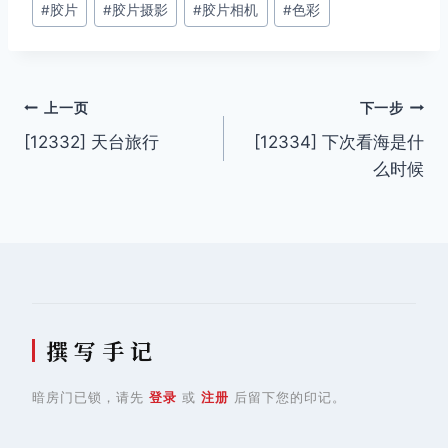
#
胶片
#
胶片摄影
#
胶片相机
#
色彩
标
签：
文
上一页
下一步
[12332] 天台旅行
[12334] 下次看海是什
章
么时候
导
航
撰 写 手 记
暗房门已锁，请先
登录
或
注册
后留下您的印记。