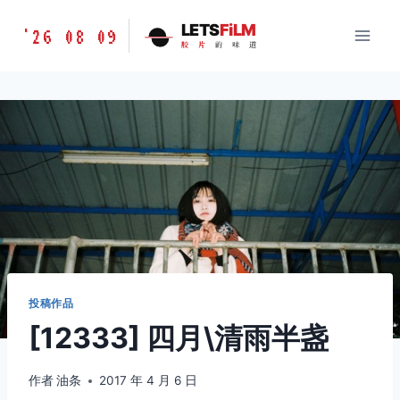
跳
胶
LETS
FiLM
'26 08 09
到
胶
片
的
味
道
片
内
的
容
味
道
LETSFILM
投稿作品
[12333] 四月\清雨半盏
作者
油条
2017 年 4 月 6 日