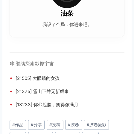
油条
我设了个局，你进来吧。
🕸️ 继续探索影像宇宙
•
[21505] 大眼睛的女孩
•
[21375] 雪山下并无新鲜事
•
[13233] 你仰起脸，笑得像满月
文
#
作品
#
分享
#
投稿
#
胶卷
#
胶卷摄影
章