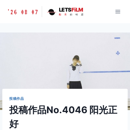
跳
胶
LETS
FiLM
'26 08 07
到
胶
片
的
味
道
片
内
的
容
味
道
LETSFILM
投稿作品
投稿作品No.4046 阳光正
好