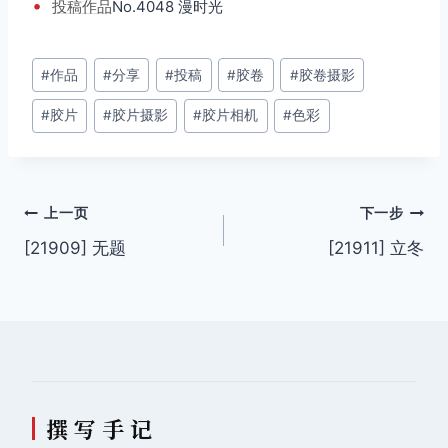
•
投稿
作品
No.4048 漫时光
文
#
作品
#
分享
#
投稿
#
胶卷
#
胶卷摄影
章
#
胶片
#
胶片摄影
#
胶片相机
#
色彩
标
签：
文
上一页
下一步
[21909] 无题
[21911] 立冬
章
导
航
撰 写 手 记