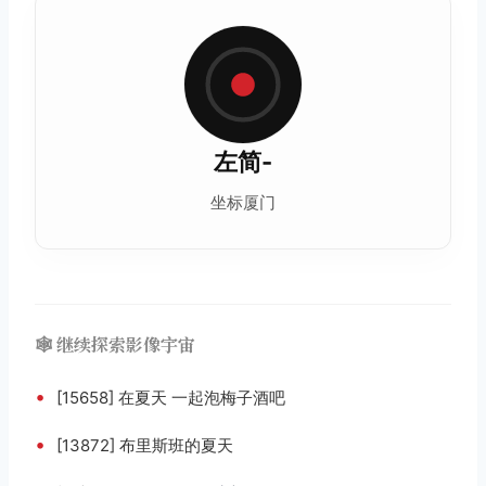
左简-
坐标厦门
🕸️ 继续探索影像宇宙
•
[15658] 在夏天 一起泡梅子酒吧
•
[13872] 布里斯班的夏天