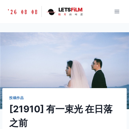
跳
胶
LETS
FiLM
'26 08 08
到
胶
片
的
味
道
片
内
的
容
味
道
LETSFILM
投稿作品
[21910] 有一束光 在日落
之前