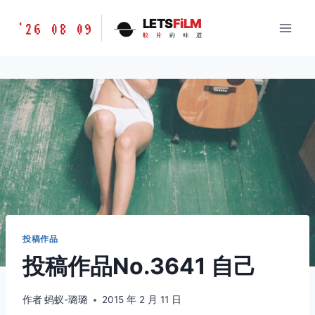
跳
胶
LETS
FiLM
'26 08 09
到
胶
片
的
味
道
片
内
的
容
味
道
LETSFILM
投稿作品
投稿作品No.3641 自己
作者
蚂蚁-璐璐
2015 年 2 月 11 日