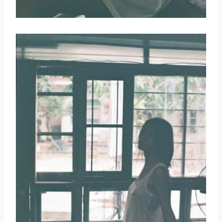
取消
搜索