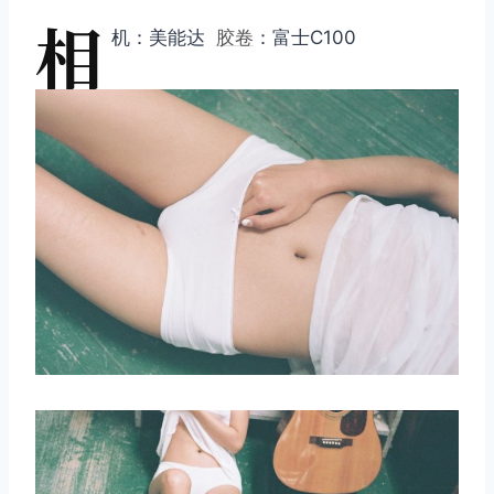
相
机：美能达
胶卷
：富士C100