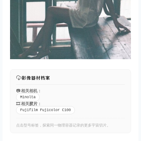
影像器材档案
📷 相关相机：
Minolta
🎞️ 相关
胶片
：
Fujifilm Fujicolor C100
点击型号标签，探索同一物理容器记录的更多宇宙切片。