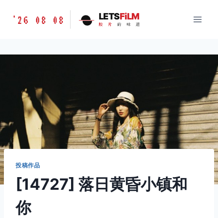
跳
胶
LETS
FiLM
'26 08 08
到
胶
片
的
味
道
片
内
的
容
味
道
LETSFILM
投稿作品
[14727] 落日黄昏小镇和
你