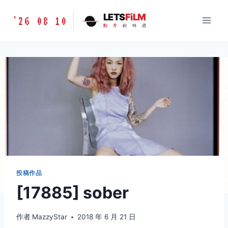
跳
胶
LETS
FiLM
'26 08 10
到
胶
片
的
味
道
片
内
的
容
味
道
LETSFILM
投稿作品
[17885] sober
作者
MazzyStar
2018 年 6 月 21 日