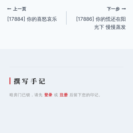
文
上一页
下一步
[17884] 你的喜怒哀乐
[17886] 你的慌还在阳
章
光下 慢慢蒸发
导
航
撰 写 手 记
暗房门已锁，请先
登录
或
注册
后留下您的印记。