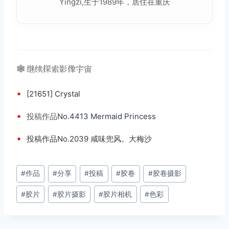
Yingzi,生于1989年，居住在重庆
🕸️ 继续探索影像宇宙
•
[21651] Crystal
•
投稿
作品
No.4413 Mermaid Princess
•
投稿作品No.2039 咸味兜风。大梅沙
文
#
作品
#
分享
#
投稿
#
胶卷
#
胶卷摄影
章
#
胶片
#
胶片摄影
#
胶片相机
#
色彩
标
签：