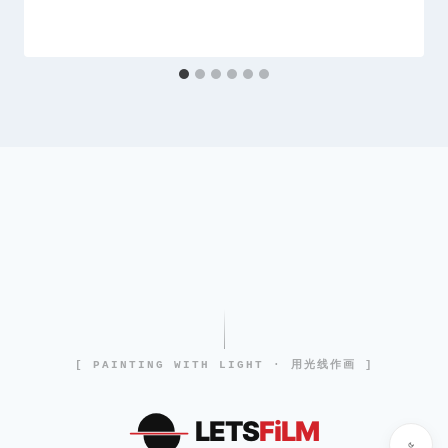
[ PAINTING WITH LIGHT · 用光线作画 ]
LETS
FiLM