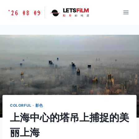
跳
胶
LETS
FiLM
'26 08 09
到
胶
片
的
味
道
片
内
的
容
味
道
LETSFILM
COLORFUL · 影色
上海中心的塔吊上捕捉的美
丽上海