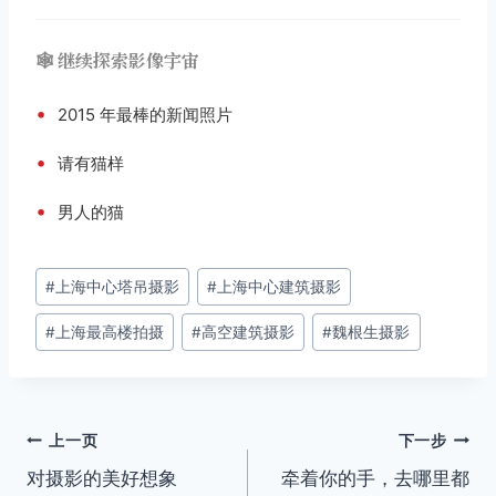
🕸️ 继续探索影像宇宙
•
2015 年最棒的新闻照片
•
请有猫样
•
男人的猫
文
#
上海中心塔吊摄影
#
上海中心建筑摄影
章
#
上海最高楼拍摄
#
高空建筑摄影
#
魏根生摄影
标
签：
文
上一页
下一步
对摄影的美好想象
牵着你的手，去哪里都
章