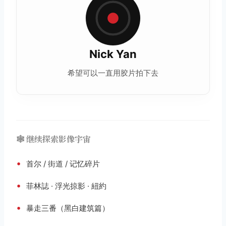
Nick Yan
希望可以一直用胶片拍下去
🕸️ 继续探索影像宇宙
•
首尔 / 街道 / 记忆碎片
•
菲林誌 · 浮光掠影 · 紐約
•
暴走三番（黑白建筑篇）