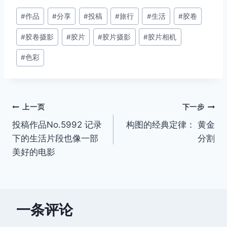
文
#
作品
#
分享
#
投稿
#
旅行
#
生活
#
胶卷
章
#
胶卷摄影
#
胶片
#
胶片摄影
#
胶片相机
标
签：
#
色彩
文
上一页
下一步
投稿作品No.5992 记录
构图的经典定律： 黄金
章
下的生活片段也像一部
分割
导
美好的电影
航
一条评论