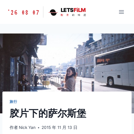
跳
胶
LETS
FiLM
'26 08 07
到
胶
片
的
味
道
片
内
的
容
味
道
LETSFILM
旅行
胶片下的萨尔斯堡
作者
Nick Yan
2015 年 11 月 13 日