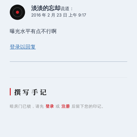
淡淡的忘却
说道：
2016 年 2 月 23 日 上午 9:17
曝光水平有点不行啊
登录以回复
撰 写 手 记
暗房门已锁，请先
登录
或
注册
后留下您的印记。