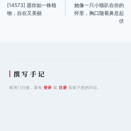
[14573] 愿你如一株植
她像一只小猫趴在你的
章
物，自在又美丽
怀里，胸口随着鼻息起
导
伏
航
撰 写 手 记
暗房门已锁，请先
登录
或
注册
后留下您的印记。