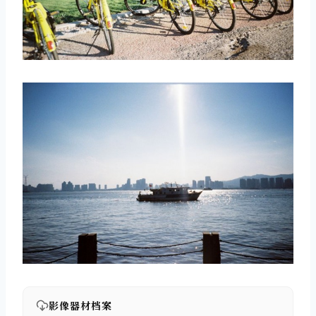
影像器材档案