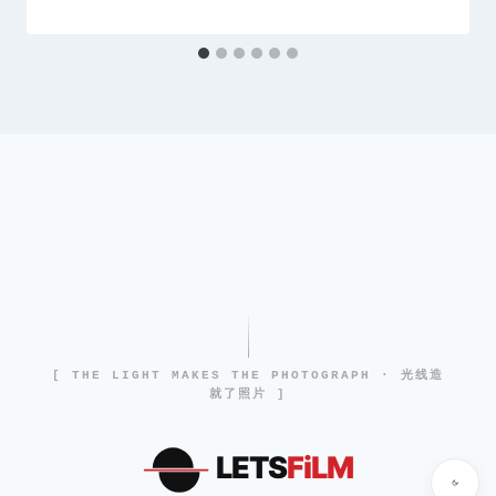
[ THE LIGHT MAKES THE PHOTOGRAPH · 光线造
就了照片 ]
LETS
FiLM