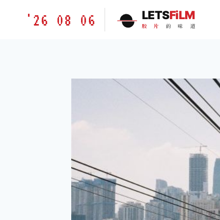
跳
胶
LETS
FiLM
'26 08 06
到
片
胶
片
的
味
道
内
的
容
味
道
LETSFILM