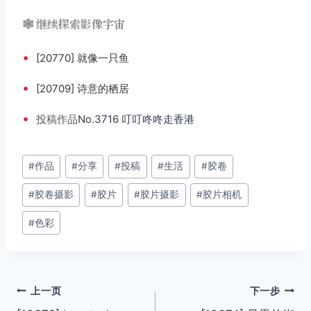
🕸️ 继续探索影像宇宙
•
[20770] 就像一只鱼
•
[20709] 诗意的栖居
•
投稿
作品
No.3716 叮叮咚咚走香港
文
#
作品
#
分享
#
投稿
#
生活
#
胶卷
章
#
胶卷摄影
#
胶片
#
胶片摄影
#
胶片相机
标
签：
#
色彩
文
上一页
下一步