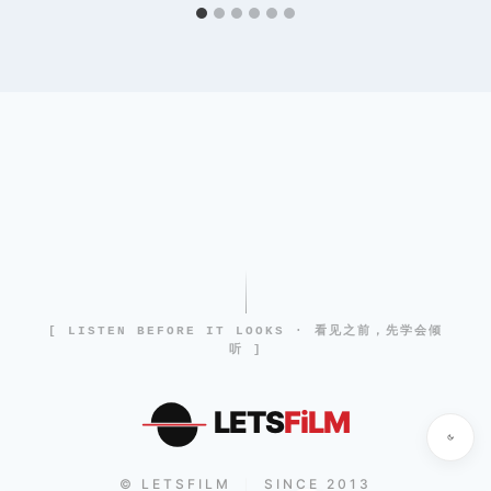
[ LISTEN BEFORE IT LOOKS · 看见之前，先学会倾
听 ]
LETS
FiLM
© LETSFILM
SINCE 2013
|