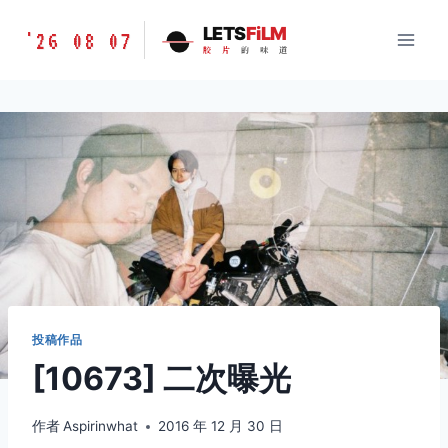
跳
胶
LETS
FiLM
'26 08 07
到
胶
片
的
味
道
片
内
的
容
味
道
LETSFILM
投稿作品
[10673] 二次曝光
作者
Aspirinwhat
2016 年 12 月 30 日