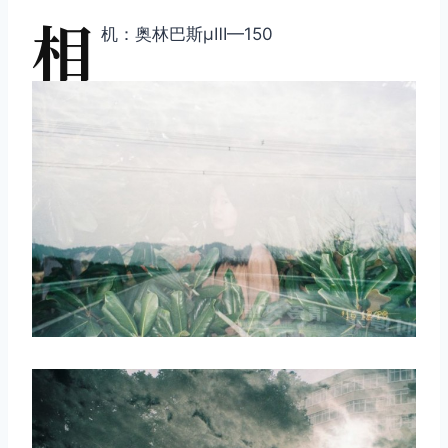
相
机：奥林巴斯μⅢ—150