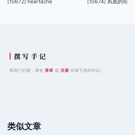
[10672] heartache
[10674] 凤凰的街
章
导
航
撰 写 手 记
暗房门已锁，请先
登录
或
注册
后留下您的印记。
类似文章